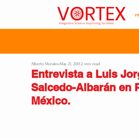
r
Integrative Science Improving Societies
Alberto Morales
May 21, 2011
2 min read
Entrevista a Luis Jo
Salcedo-Albarán en P
México.