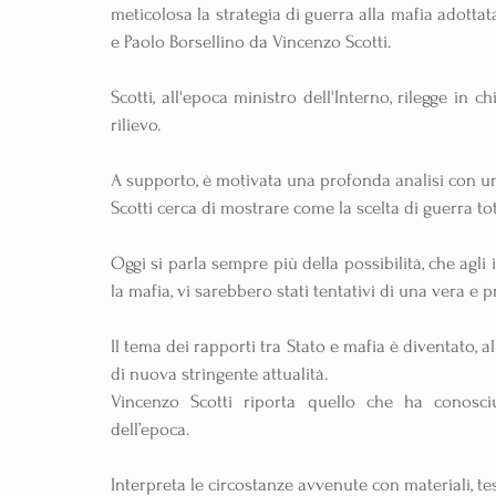
meticolosa la strategia di guerra alla mafia adotta
e Paolo Borsellino da Vincenzo Scotti.
Scotti, all'epoca ministro dell'Interno, rilegge in ch
rilievo.
A supporto, è motivata una profonda analisi con u
Scotti cerca di mostrare come la scelta di guerra to
Oggi si parla sempre più della possibilità, che agli 
la mafia, vi sarebbero stati tentativi di una vera e p
Il tema dei rapporti tra Stato e mafia è diventato, al
di nuova stringente attualità.
Vincenzo Scotti riporta quello che ha conosciut
dell’epoca.
Interpreta le circostanze avvenute con materiali, te