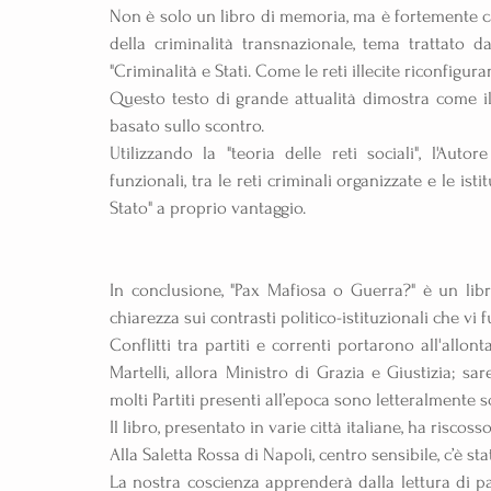
Non è solo un libro di memoria, ma è fortemente cap
della criminalità transnazionale, tema trattato da
"Criminalità e Stati. Come le reti illecite riconfiguran
Questo testo di grande attualità dimostra come i
basato sullo scontro.
Utilizzando la "teoria delle reti sociali", l'Autor
funzionali, tra le reti criminali organizzate e le isti
Stato" a proprio vantaggio.
In conclusione, "Pax Mafiosa o Guerra?" è un libr
chiarezza sui contrasti politico-istituzionali che vi 
Conflitti tra partiti e correnti portarono all'allon
Martelli, allora Ministro di Grazia e Giustizia; sar
molti Partiti presenti all’epoca sono letteralmente 
Il libro, presentato in varie città italiane, ha risc
Alla Saletta Rossa di Napoli, centro sensibile, c’è s
La nostra coscienza apprenderà dalla lettura di 