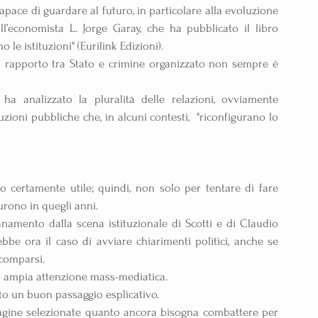
ace di guardare al futuro, in particolare alla evoluzione 
ll’economista L. Jorge Garay, che ha pubblicato il libro 
o le istituzioni" (Eurilink Edizioni).
l rapporto tra Stato e crimine organizzato non sempre è 
e ha analizzato la pluralità delle relazioni, ovviamente  
tuzioni pubbliche che, in alcuni contesti,  "riconfigurano lo 
o certamente utile; quindi, non solo per tentare di fare 
furono in quegli anni.
tanamento dalla scena istituzionale di Scotti e di Claudio 
ebbe ora il caso di avviare chiarimenti politici, anche se 
scomparsi.
osso ampia attenzione mass-mediatica.
tato un buon passaggio esplicativo.
pagine selezionate quanto ancora bisogna combattere per 