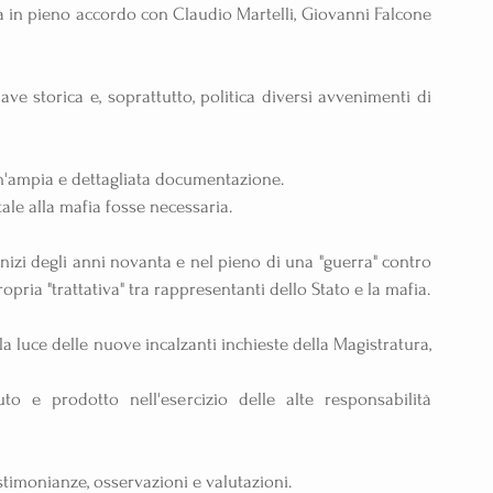
ta in pieno accordo con Claudio Martelli, Giovanni Falcone 
iave storica e, soprattutto, politica diversi avvenimenti di 
n'ampia e dettagliata documentazione.
tale alla mafia fosse necessaria.
inizi degli anni novanta e nel pieno di una "guerra" contro 
ropria "trattativa" tra rappresentanti dello Stato e la mafia.
la luce delle nuove incalzanti inchieste della Magistratura, 
o e prodotto nell'esercizio delle alte responsabilità 
stimonianze, osservazioni e valutazioni.