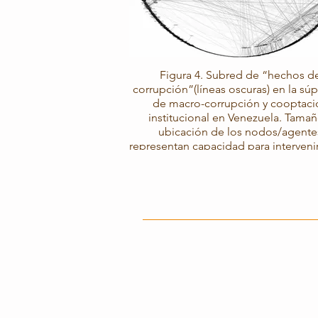
Figura 4. Subred de “hechos d
corrupción”(líneas oscuras) en la súp
de macro-corrupción y cooptaci
institucional en Venezuela. Tamaño y
ubicación de los nodos/agente
representan capacidad para intervenir
rutas geodésicas de la red (indicad
betweenness).