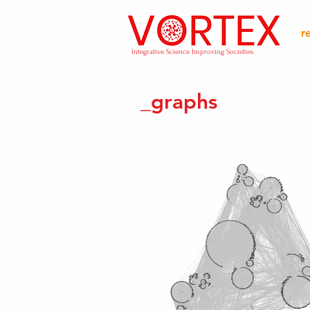
r
Integrative Science Improving Societies
_graphs