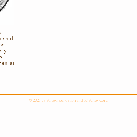
e
er red
ón
s
 en las
or de
© 2025 by Vortex Foundation and SciVortex Corp.