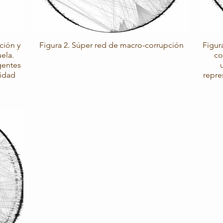
ción y
Figura 2. Súper red de macro-corrupción
Figur
ela.
co
gentes
lidad
repre