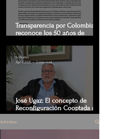
Transparencia por Colombia
reconoce los 50 años de
trayectoria de Luis Jorge Garay
SciVortex
Apr 1, 2025
2 min read
José Ugaz: El concepto de
Reconfiguración Cooptada del
Estado es clave para entender
el verdadero alcance de la
Activities
corrupción. A propósito de los
50 años de vida académica de