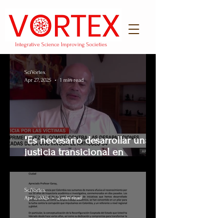
Integrative Science Improving Societies
SciVortex
Apr 27, 2025
1 min read
"Es necesario desarrollar una
justicia transicional en
México": Luís Jorge Garay en
CNN Español.
SciVortex
Apr 2, 2025
2 min read