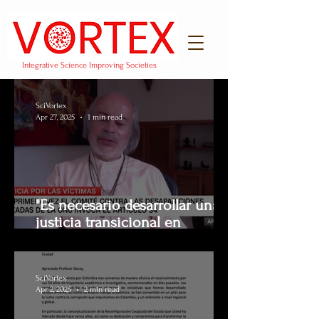
Integrative Science Improving Societies
SciVortex
Apr 27, 2025
1 min read
"Es necesario desarrollar una
justicia transicional en
México": Luís Jorge Garay en
CNN Español.
SciVortex
Apr 2, 2025
2 min read