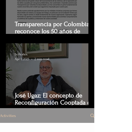
Transparencia por Colombia
reconoce los 50 años de
trayectoria de Luis Jorge Garay
SciVortex
Apr 1, 2025
2 min read
José Ugaz: El concepto de
Reconfiguración Cooptada del
Estado es clave para entender
el verdadero alcance de la
Activities
corrupción. A propósito de los
50 años de vida académica de