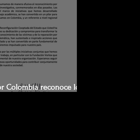
or Colombia reconoce los
ctoria de Luis Jorge Garay