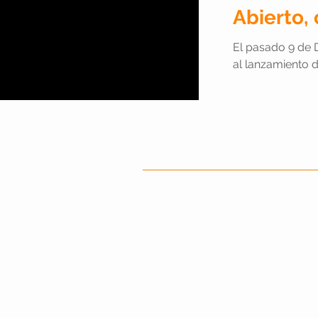
Abierto,
El pasado 9 de D
al lanzamiento de