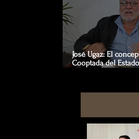
José Ugaz: El conce
Cooptada del Estado
entender el verdade
corrupción. A propó
vida académica de L