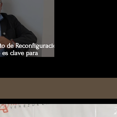
pto de Reconfiguración
 es clave para
ro alcance de la
sito de los 50 años de
uis Jorge Garay