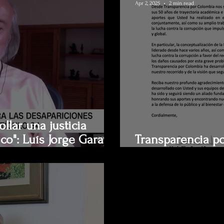
Apr 2, 2025
2 min read
llar una justicia
co": Luís Jorge Garay
Transparencia p
50 años de traye