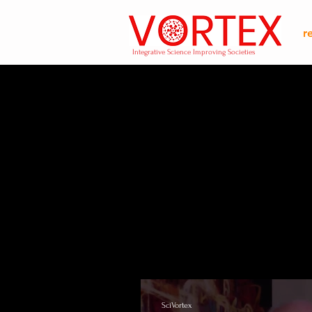
r
Integrative Science Improving Societies
SciVortex