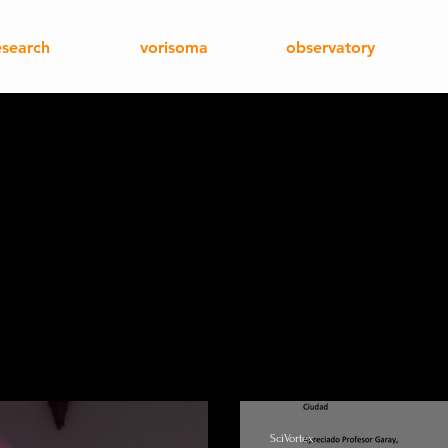
esearch
vorisoma
observatory
SciVortex