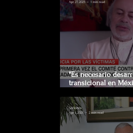
Apr 27, 2025
1 min read
"Es necesario desarro
transicional en Méxi
en CNN Español.
SciVortex
Apr 1, 2025
2 min read