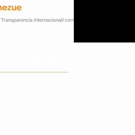
enezue
parencia Internacional) convocó