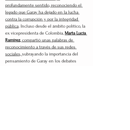
profundamente sentido, reconociendo el 
legado que Garay ha dejado en la lucha 
contra la corrupción y por la integridad 
pública
. Incluso desde el ámbito político, la 
ex vicepresidenta de Colombia, 
Marta Lucía 
Ramírez
, compartió unas palabras de 
reconocimiento a través de sus redes 
sociales, 
subrayando la importancia del 
pensamiento de Garay en los debates 
nacionales sobre institucionalidad y 
democracia.
En tiempos marcados por la complejidad, la 
desinformación y la cooptación 
institucional, la trayectoria de Luis Jorge 
Garay nos recuerda que el pensamiento 
riguroso no solo es necesario, sino 
urgente. Desde SciVortex renovamos 