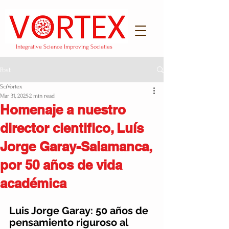
Integrative Science Improving Societies
Post
SciVortex
Mar 31, 2025
2 min read
Homenaje a nuestro
director cientifico, Luís
Jorge Garay-Salamanca,
por 50 años de vida
académica
Luis Jorge Garay: 50 años de 
pensamiento riguroso al 